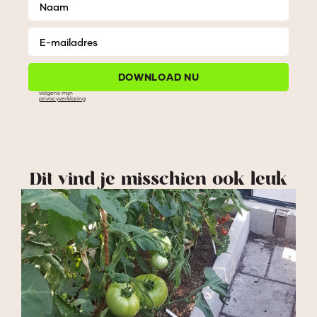
DOWNLOAD NU
Als je mijn e-book download ga je ook akkoord met het verwerken van jouw gegevens
volgens mijn
Alternative:
privacyverklaring
.
Dit vind je misschien ook leuk