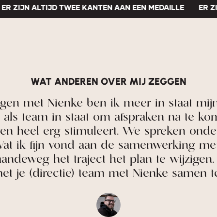
ZIJN ALTIJD TWEE KANTEN AAN EEN MEDAILLE
ER ZIJN 
WAT ANDEREN OVER MIJ ZEGGEN
 met Nienke ben ik meer in staat mijn gr
s team in staat om afspraken na te komen
heel erg stimuleert. We spreken onderlin
 ik fijn vond aan de samenwerking met Nie
eweg het traject het plan te wijzigen. Ik 
 (directie) team met Nienke samen te we