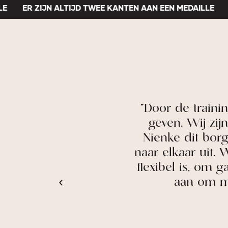
ER ZIJN ALTIJD TWEE KANTEN AAN EEN MEDAILLE
ER 
 en duidelijke
"Door de trainingen
. Dat merk je
geven. Wij zijn al
ens de training,
Nienke dit borgen 
ante inzichten
naar elkaar uit. Wat
tegenwoordig
flexibel is, om gaand
, ik zou Nienke
aan om met je