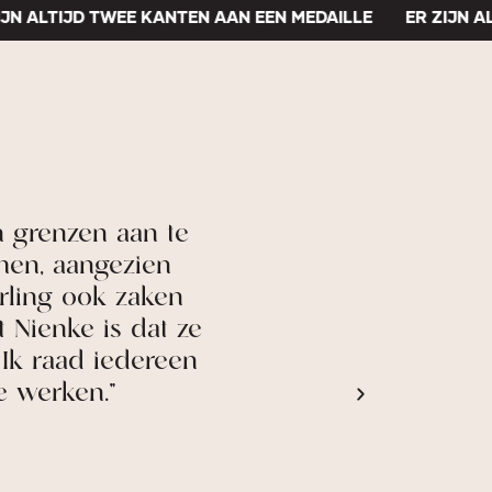
ALTIJD TWEE KANTEN AAN EEN MEDAILLE
ER ZIJN ALTIJ
enzen aan te
"Door mijn samenwe
, aangezien
kopzorgen en heb ik
g ook zaken
doordraait e
nke is dat ze
raad iedereen
rken."