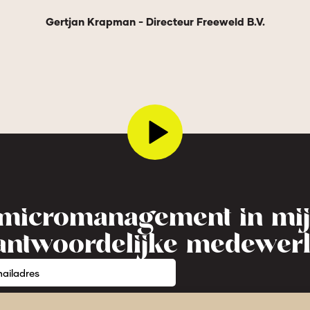
Gertjan Krapman - Directeur Freeweld B.V.
n micromanagement in mij
antwoordelijke medewer
NU