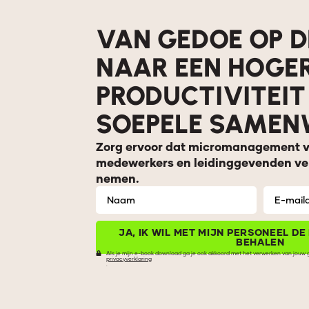
VAN GEDOE OP 
NAAR EEN HOGE
PRODUCTIVITEIT
SOEPELE SAMEN
Zorg ervoor dat micromanagement ver
medewerkers en leidinggevenden ve
nemen.
JA, IK WIL MET MIJN PERSONEEL D
BEHALEN
Als je mijn e-book download ga je ook akkoord met het verwerken van jouw
privacyverklaring
Alternative:
.