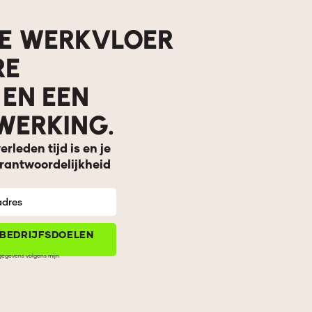
DE WERKVLOER
RE
 EN EEN
WERKING.
leden tijd is en je
rantwoordelijkheid
E BEDRIJFSDOELEN
 gegevens volgens mijn