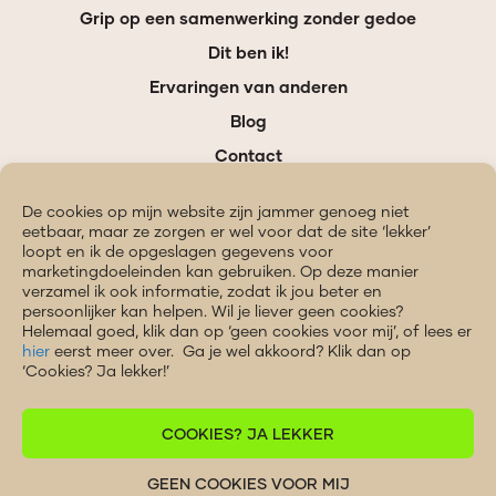
Grip op een samenwerking zonder gedoe
Dit ben ik!
Ervaringen van anderen
Blog
Contact
De cookies op mijn website zijn jammer genoeg niet
eetbaar, maar ze zorgen er wel voor dat de site ‘lekker’
loopt en ik de opgeslagen gegevens voor
CONNECT
marketingdoeleinden kan gebruiken. Op deze manier
MET ME
verzamel ik ook informatie, zodat ik jou beter en
OP
persoonlijker kan helpen. Wil je liever geen cookies?
LINKEDIN
Helemaal goed, klik dan op ‘geen cookies voor mij’, of lees er
hier
eerst meer over. Ga je wel akkoord? Klik dan op
‘Cookies? Ja lekker!’
COOKIES? JA LEKKER
GEEN COOKIES VOOR MIJ